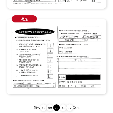
満足
前へ
68
69
70
71
72
次へ