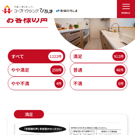
MENU
お客様の声
すべて
満足
1222件
912件
やや満足
普通
258件
48件
やや不満
不満
4件
0件
満足